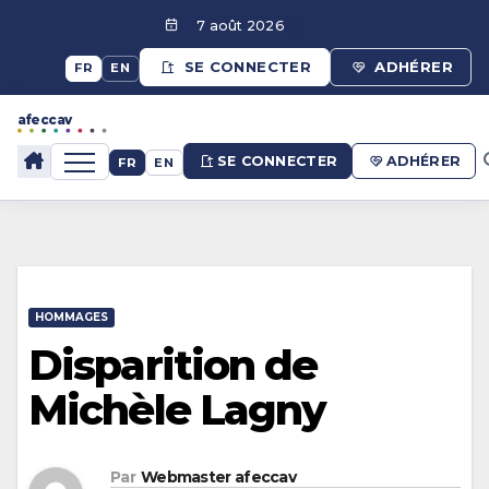
Aller
7 août 2026
au
SE CONNECTER
ADHÉRER
FR
EN
contenu
afeccav
afeccav
SE CONNECTER
ADHÉRER
FR
EN
HOMMAGES
Disparition de
Michèle Lagny
Par
Webmaster afeccav