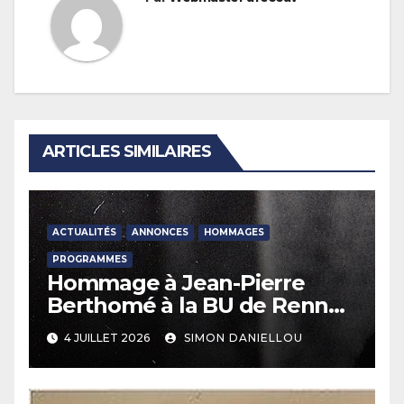
ARTICLES SIMILAIRES
ACTUALITÉS
ANNONCES
HOMMAGES
PROGRAMMES
Hommage à Jean-Pierre
Berthomé à la BU de Rennes
2 – 28 septembre 2026
4 JUILLET 2026
SIMON DANIELLOU