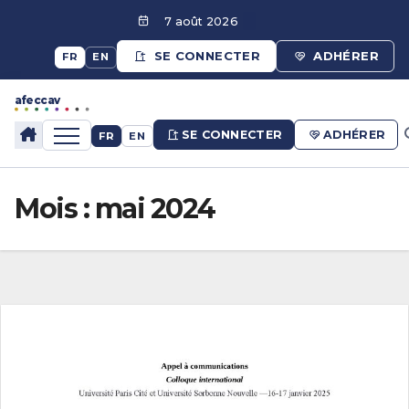
Aller
7 août 2026
au
SE CONNECTER
ADHÉRER
FR
EN
contenu
afeccav
afeccav
SE CONNECTER
ADHÉRER
FR
EN
Mois :
mai 2024