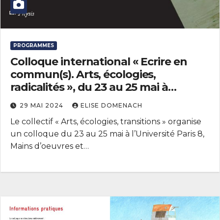
PROGRAMMES
Colloque international « Ecrire en
commun(s). Arts, écologies,
radicalités », du 23 au 25 mai à
l’Université Paris 8, Mains d’oeuvres
29 MAI 2024
ELISE DOMENACH
et l’INHA
Le collectif « Arts, écologies, transitions » organise
un colloque du 23 au 25 mai à l’Université Paris 8,
Mains d’oeuvres et…