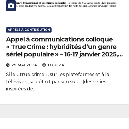
APPELS À CONTRIBUTION
Appel à communications colloque
« True Crime : hybridités d’un genre
sériel populaire » – 16-17 janvier 2025,
Paris Cité et Sorbonne Nouvelle
29 MAI 2024
TOULZA
Si le « true crime », sur les plateformes et à la
télévision, se définit par son sujet (des séries
inspirées de…