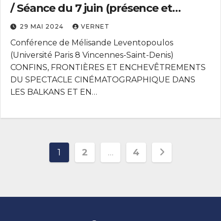
/ Séance du 7 juin (présence et
distance)
29 MAI 2024
VERNET
Conférence de Mélisande Leventopoulos
(Université Paris 8 Vincennes-Saint-Denis)
CONFINS, FRONTIÈRES ET ENCHEVÊTREMENTS
DU SPECTACLE CINÉMATOGRAPHIQUE DANS
LES BALKANS ET EN…
Pagination
1
2
…
4
des
publications