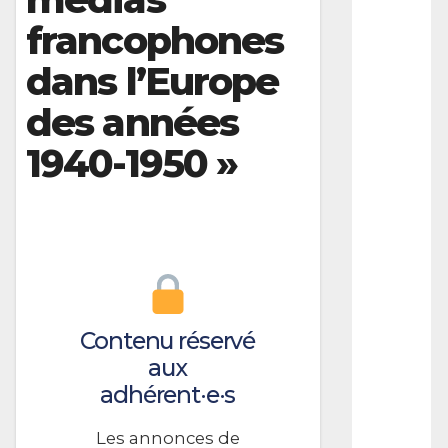
R
francophones
A
M
dans l’Europe
M
des années
E
S
1940-1950 »
T
e
n
u
r
e
-
T
r
a
Contenu réservé
c
k
aux
A
adhérent·e·s
s
s
i
Les annonces de