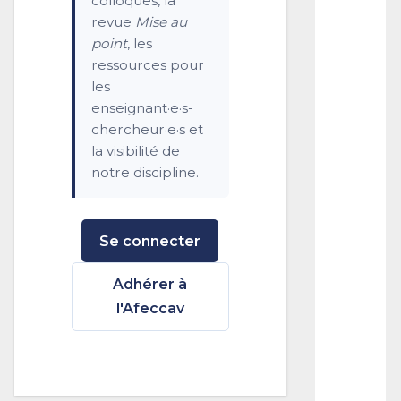
colloques, la
o
revue
Mise au
r
point
, les
y
|
ressources pour
U
les
n
enseignant·e·s-
i
chercheur·e·s et
v
e
la visibilité de
r
notre discipline.
s
i
t
y
Se connecter
o
f
Adhérer à
N
o
l'Afeccav
t
r
e
D
a