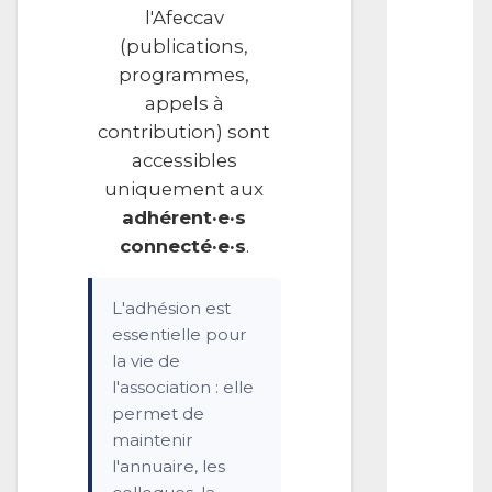
s
l'Afeccav
t
(publications,
a
n
programmes,
t
appels à
P
contribution) sont
r
o
accessibles
f
uniquement aux
e
s
adhérent·e·s
s
connecté·e·s
.
o
r
o
L'adhésion est
f
essentielle pour
F
la vie de
i
l
l'association : elle
m
permet de
H
maintenir
i
l'annuaire, les
s
t