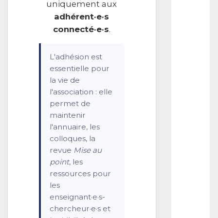
uniquement aux
o
r
adhérent·e·s
t
connecté·e·s
.
r
a
i
L'adhésion est
t
essentielle pour
d
la vie de
e
l
l'association : elle
’
permet de
a
maintenir
r
t
l'annuaire, les
i
colloques, la
s
revue
Mise au
t
point
, les
e
:
ressources pour
é
les
c
enseignant·e·s-
r
chercheur·e·s et
i