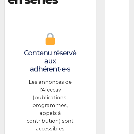
I
C
A
T
I
O
N
Contenu réservé
S
J
aux
e
adhérent·e·s
a
n
R
Les annonces de
e
l'Afeccav
n
(publications,
o
i
programmes,
r
appels à
,
contribution) sont
L
e
accessibles
P