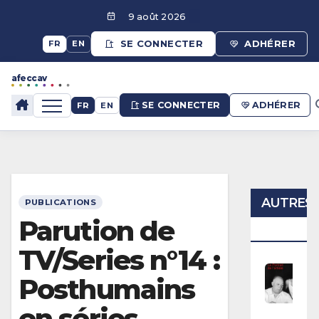
Aller
9 août 2026
au
contenu
SE CONNECTER
ADHÉRER
FR
EN
afeccav
afeccav
SE CONNECTER
ADHÉRER
FR
EN
AUTRES
PUBLICATIONS
Parution de
ANNONC
TV/Series n°14 :
P
Posthumains
U
B
en séries
L