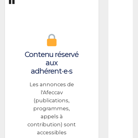
R
A
M
M
E
S
T
e
Contenu réservé
n
aux
u
adhérent·e·s
r
e
-
Les annonces de
T
l'Afeccav
r
a
(publications,
c
programmes,
k
appels à
A
s
contribution) sont
s
accessibles
i