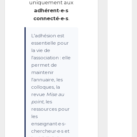
s
uniquement aux
t
adhérent·e·s
a
connecté·e·s
.
n
t
P
L'adhésion est
r
o
essentielle pour
f
la vie de
e
l'association : elle
s
permet de
s
o
maintenir
r
l'annuaire, les
o
colloques, la
f
revue
Mise au
F
i
point
, les
l
ressources pour
m
les
H
enseignant·e·s-
i
s
chercheur·e·s et
t