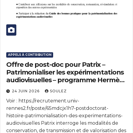
APPELS À CONTRIBUTION
Offre de post-doc pour Patrix –
Patrimonialiser les expérimentations
audiovisuelles – programme Hermès
– Date-butoir candidature 29 juin
24 JUIN 2026
SOULEZ
2026
Voir : https://recrutement.univ-
rennes2.fr/poste/65mdcjx1h7-postdoctorat-
histoire-patrimonialisation-des-experimentations-
audiovisuelles Patrix interroge les modalités de
conservation, de transmission et de valorisation des