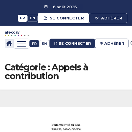
Aller
6 août 2026
au
contenu
SE CONNECTER
ADHÉRER
FR
EN
afeccav
afeccav
SE CONNECTER
ADHÉRER
FR
EN
Catégorie :
Appels à
contribution