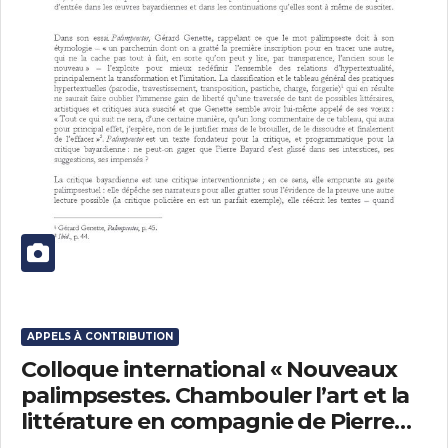
APPELS À CONTRIBUTION
Colloque international « Nouveaux
palimpsestes. Chambouler l’art et la
littérature en compagnie de Pierre
Bayard » (Budapest, 10, 11 et 12 mars