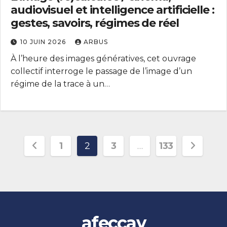
audiovisuel et intelligence artificielle :
gestes, savoirs, régimes de réel
10 JUIN 2026
ARBUS
À l’heure des images génératives, cet ouvrage
collectif interroge le passage de l’image d’un
régime de la trace à un…
Pagination
1
2
3
…
133
des
publications
afeccav