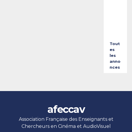
e
t
2
0
2
6
Tout
es
les
anno
nces
afeccav
Association Française des Enseignants et
Chercheurs en Cinéma et AudioVisuel