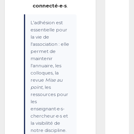
:
connecté·e·s
.
C
F
P
L'adhésion est
–
essentielle pour
F
la vie de
i
l'association : elle
l
m
permet de
J
maintenir
o
l'annuaire, les
u
r
colloques, la
n
revue
Mise au
a
point
, les
l
ressources pour
–
B
les
r
enseignant·e·s-
i
chercheur·e·s et
t
la visibilité de
a
i
notre discipline.