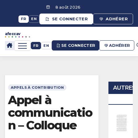
Aller
8 août 2026
au
contenu
SE CONNECTER
ADHÉRER
FR
EN
afeccav
afeccav
SE CONNECTER
ADHÉRER
FR
EN
AUTRES
APPELS À CONTRIBUTION
Appel à
ANNONC
communicatio
A
n – Colloque
P
P
E