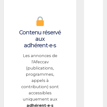
L
S
À
C
O
Contenu réservé
N
T
aux
R
adhérent·e·s
I
B
Les annonces de
U
l'Afeccav
T
(publications,
I
O
programmes,
N
appels à
R
contribution) sont
a
p
accessibles
p
uniquement aux
e
adhérent·e·s
l