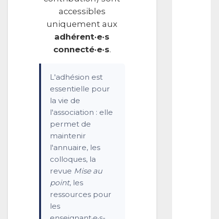
:
accessibles
C
uniquement aux
F
P
adhérent·e·s
–
connecté·e·s
.
F
i
l
L'adhésion est
m
essentielle pour
J
o
la vie de
u
l'association : elle
r
permet de
n
maintenir
a
l
l'annuaire, les
–
colloques, la
B
revue
Mise au
r
point
, les
i
t
ressources pour
a
les
i
enseignant·e·s-