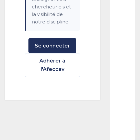
n
chercheur·e·s et
/
H
la visibilité de
o
notre discipline.
l
l
y
w
Se connecter
o
o
d
Adhérer à
:
l'Afeccav
R
e
v
i
s
i
t
i
n
g
t
h