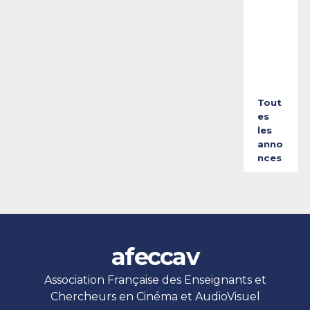
e
t
2
0
2
6
Tout
es
les
anno
nces
afeccav
Association Française des Enseignants et
Chercheurs en Cinéma et AudioVisuel