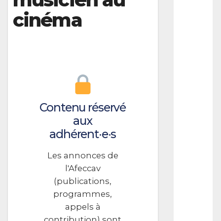
L
cinéma
S
À
C
O
N
T
R
I
Contenu réservé
B
aux
U
T
adhérent·e·s
I
O
Les annonces de
N
l'Afeccav
R
(publications,
a
p
programmes,
p
appels à
e
l
contribution) sont