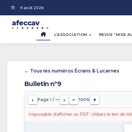
Aller
9 août 2026
au
afeccav
contenu
afeccav
L’ASSOCIATION
REVUE “MISE A
← Tous les numéros Écrans & Lucarnes
Bulletin n°9
‹
›
−
+
Page
1
/
—
100%
Impossible d’afficher ce PDF. Utilisez le lien de 