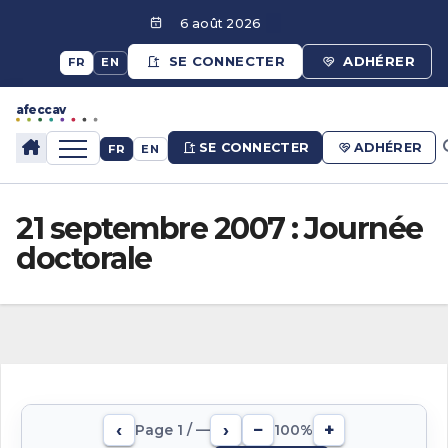
Aller
6 août 2026
au
SE CONNECTER
ADHÉRER
FR
EN
contenu
afeccav
afeccav
SE CONNECTER
ADHÉRER
FR
EN
21 septembre 2007 : Journée
doctorale
‹
›
−
+
Page
1
/
—
100%